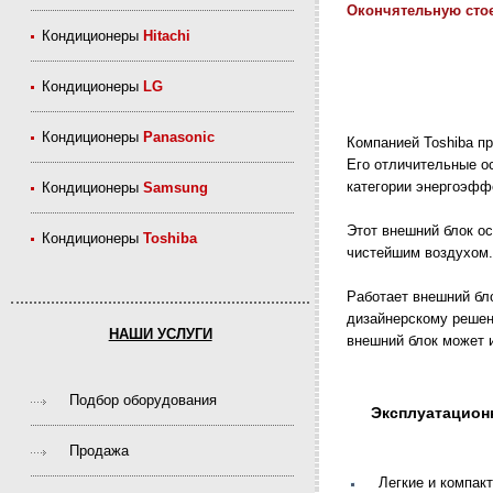
Окончятельную стое
Кондиционеры
Hitachi
Кондиционеры
LG
Кондиционеры
Panasonic
Компанией Toshiba п
Его отличительные ос
категории энергоэфф
Кондиционеры
Samsung
Этот внешний блок о
Кондиционеры
Toshiba
чистейшим воздухом.
Работает внешний бл
дизайнерскому решен
НАШИ УСЛУГИ
внешний блок может и
Подбор оборудования
Эксплуатацион
Продажа
Легкие и компак