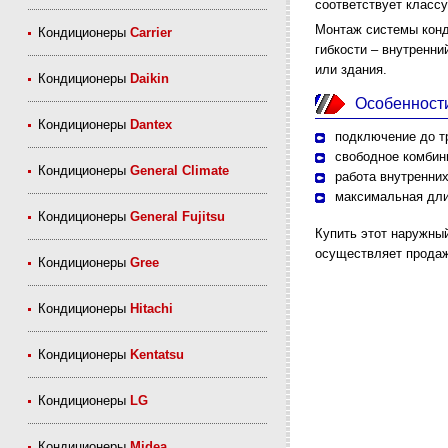
соответствует классу
Монтаж системы кон
Кондиционеры
Carrier
гибкости – внутренн
или здания.
Кондиционеры
Daikin
Особенност
Кондиционеры
Dantex
подключение до т
свободное комбин
Кондиционеры
General Climate
работа внутренни
максимальная дли
Кондиционеры
General Fujitsu
Купить этот наружный
осуществляет продаж
Кондиционеры
Gree
Кондиционеры
Hitachi
Кондиционеры
Kentatsu
Кондиционеры
LG
Кондиционеры
Midea