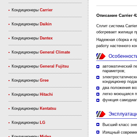
Кондиционеры
Carrier
Описание Carrier
Кондиционеры
Daikin
Сплит система Carri
обогревает жилище п
Кондиционеры
Dantex
Надежная сборка и п
работу настенного к
Кондиционеры
General Climate
Особенност
Кондиционеры
General Fujitsu
автоматический пе
параметров;
электростатически
Кондиционеры
Gree
кондиционер пода
два положения во
легко моющаяся п
Кондиционеры
Hitachi
функция самодиаг
Кондиционеры
Kentatsu
Эксплуатац
Кондиционеры
LG
Высший класс эне
Изящный совреме
Кондиционеры
Midea