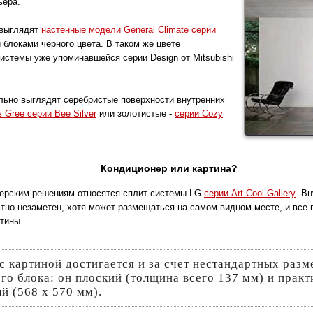
ьера.
 выглядят
настенные модели General Climate серии
 блоками черного цвета. В таком же цвете
истемы уже упоминавшейся серии Design от Mitsubishi
льно выглядят серебристые поверхности внутренних
 Gree серии Bee Silver
или золотистые -
серии Cozy
.
Кондиционер или картина?
ерским решениям относятся сплит системы LG
серии Art Cool Gallery
. В
но незаметен, хотя может размещаться на самом видном месте, и все п
тины.
го блока: он плоский (толщина всего 137 мм) и практ
й (568 х 570 мм).