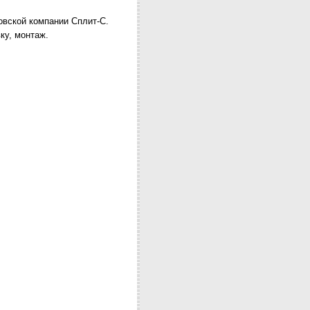
овской компании Сплит-С.
ку, монтаж.