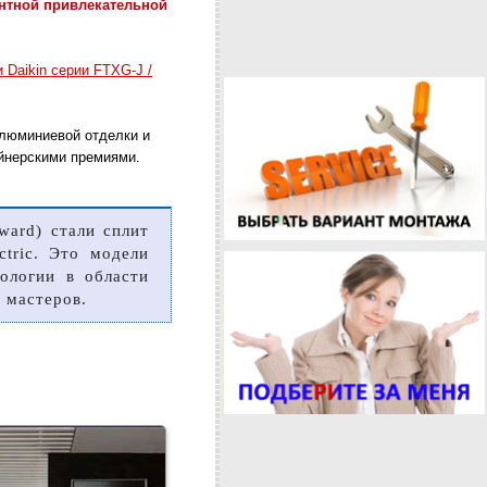
антной привлекательной
 Daikin серии FTXG-J /
алюминиевой отделки и
йнерскими премиями.
ward) стали сплит
ctric. Это модели
ологии в области
 мастеров.