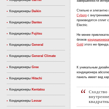
завершенности интер
Стильно и элегантно
Кондиционеры
Daikin
Cyborg
с внутренними
производятся сплит с
Кондиционеры
Dantex
Electric.
Кондиционеры
Fujitsu
Не менее привлекате
блоков
кондиционеров
Gold
этого же бренда
Кондиционеры
General
Кондиционеры
General Climate
Кондиционеры
Gree
К уникальным дизайн
кондиционера абсолют
панель имеет вид кар
Кондиционеры
Hitachi
Кондиционеры
Kentatsu
Сходство с картиной достигается и за счет нестандартных размеров
внутренне
Кондиционеры
Lessar
квадратны