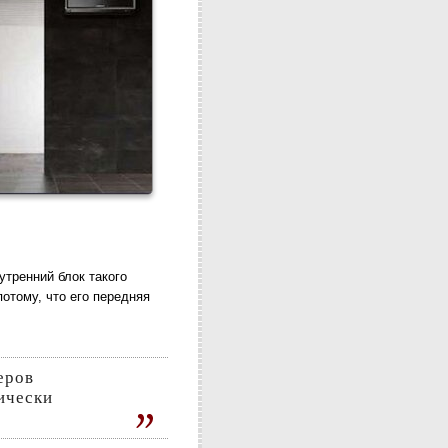
нутренний блок такого
отому, что его передняя
ически