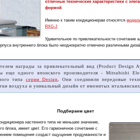
отличные технические характеристики с элег
формой
.
Именно к таким кондиционерам относятся
модели
RXG-J
.
Удивительное по привлекательности сочетание 
рпуса внутреннего блока было неоднократно отмечено различными диза
телем награды за привлекательный вид (Product Design A
ы еще одного японского производителя - Mitsubishi Ele
нного типа
серии Design
. Они соединили передовые техн
тки воздуха и уникальный дизайн от именитых итальянских
Подбираем цвет
ондиционера настенного типа не меньшее значение,
о блока, имеет цвет. Его гармоничное сочетание с
шением помещения создаст ощущение продуманности и