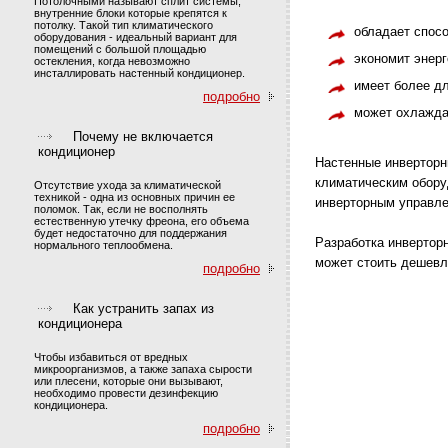
Потолочными называют сплит системы,
внутренние блоки которые крепятся к
потолку. Такой тип климатического
обладает спос
оборудования - идеальный вариант для
помещений с большой площадью
экономит энер
остекления, когда невозможно
инсталлировать настенный кондиционер.
имеет более д
подробно
может охлажда
Почему не включается
кондиционер
Настенные инверторн
климатическим оборуд
Отсутствие ухода за климатической
техникой - одна из основных причин ее
инверторным управле
поломок. Так, если не восполнять
естественную утечку фреона, его объема
будет недостаточно для поддержания
Разработка инверторн
нормального теплообмена.
может стоить дешевл
подробно
Как устранить запах из
кондиционера
Чтобы избавиться от вредных
микроорганизмов, а также запаха сырости
или плесени, которые они вызывают,
необходимо провести дезинфекцию
кондиционера.
подробно