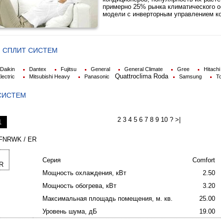
примерно 25% рынка климатического 
модели с инверторным управлением к
 CПЛИТ СИСТЕМ
Daikin
Dantex
Fujitsu
General
General Climate
Gree
Hitachi
Quattroclima
Roda
lectric
Mitsubishi Heavy
Panasonic
Samsung
T
СИСТЕМ
2 3 4 5 6 7 8 9 10 ? >|
1
FNRWK / ER
Серия
Comfort
Мощность охлаждения, кВт
2.50
Мощность обогрева, кВт
3.20
Максимальная площадь помещения, м. кв.
25.00
Уровень шума, дБ
19.00