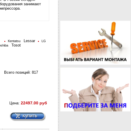
оборудования занимают
омпрессора.
Lessar
Kentatsu
LG
Tosot
oshiba
Всего позиций:
817
22497.00 руб
Цена: