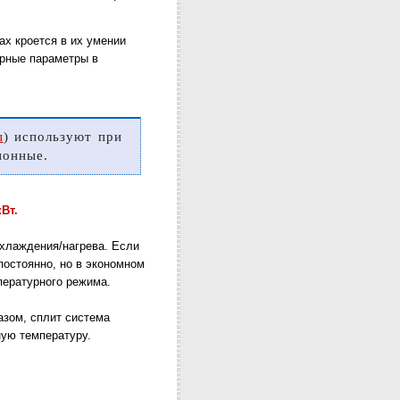
ах кроется в их умении
урные параметры в
ы
) используют при
ионные.
Вт.
охлаждения/нагрева. Если
остоянно, но в экономном
ературного режима.
азом, сплит система
ную температуру.