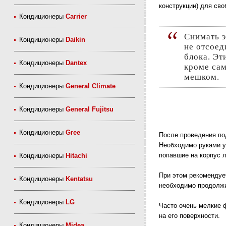
конструкции) для сво
Кондиционеры
Carrier
Снимать элементы внешнего блока необходимо аккуратно, чтобы
Кондиционеры
Daikin
не отсоед
блока. Эт
Кондиционеры
Dantex
кроме сам
мешком.
Кондиционеры
General Climate
Кондиционеры
General Fujitsu
Кондиционеры
Gree
После проведения по
Необходимо руками у
попавшие на корпус л
Кондиционеры
Hitachi
При этом рекомендует
Кондиционеры
Kentatsu
необходимо продолж
Кондиционеры
LG
Часто очень мелкие 
на его поверхности.
Кондиционеры
Midea