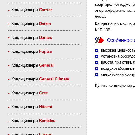
квартире, коттедже,
Кондиционеры
Carrier
энергоэффективность
блока.
Кондиционеры
Daikin
Кондиционер можно и
KJR-10B.
Кондиционеры
Dantex
Особенност
высокая мощность 
Кондиционеры
Fujitsu
установка оборуд
работа при отриц
Кондиционеры
General
воздухозаборник и
сверхтонкий корпу
Кондиционеры
General Climate
Купить кондиционер 
Кондиционеры
Gree
Кондиционеры
Hitachi
Кондиционеры
Kentatsu
Кондиционеры
Lessar