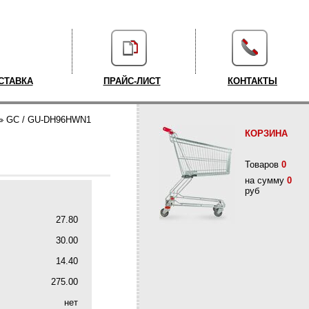
СТАВКА
ПРАЙС-ЛИСТ
КОНТАКТЫ
GC / GU-DH96HWN1
КОРЗИНА
Товаров
0
на сумму
0
руб
27.80
30.00
14.40
275.00
нет