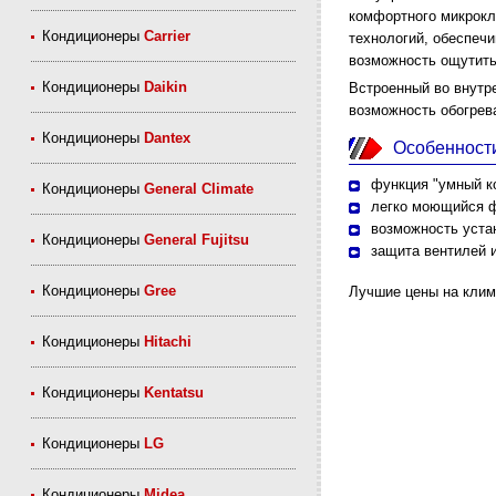
комфортного микрокл
Кондиционеры
Carrier
технологий, обеспеч
возможность ощутить
Кондиционеры
Daikin
Встроенный во внутр
возможность обогрев
Кондиционеры
Dantex
Особенност
функция "умный к
Кондиционеры
General Climate
легко моющийся ф
возможность уста
Кондиционеры
General Fujitsu
защита вентилей 
Кондиционеры
Gree
Лучшие цены на клим
Кондиционеры
Hitachi
Кондиционеры
Kentatsu
Кондиционеры
LG
Кондиционеры
Midea