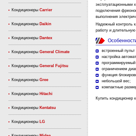
эксплуатационными х
Кондиционеры
Carrier
подключения фреонопр
выполнения электрич
Кондиционеры
Daikin
Надежный контроль к
работу и длительную
Кондиционеры
Dantex
Особенност
встроенный пульт
Кондиционеры
General Climate
настройка автома
программируемый 
Кондиционеры
General Fujitsu
ограничением диа
функция блокиров
Кондиционеры
Gree
небольшой вес;
компактные разме
Кондиционеры
Hitachi
Купить кондиционер к
Кондиционеры
Kentatsu
Кондиционеры
LG
Кондиционеры
Midea