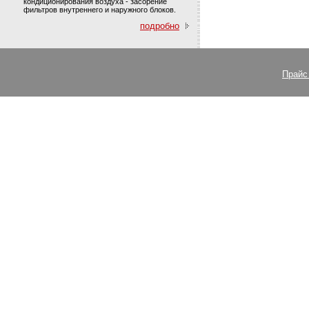
кондиционирования воздуха - засорение
фильтров внутреннего и наружного блоков.
подробно
Прайс