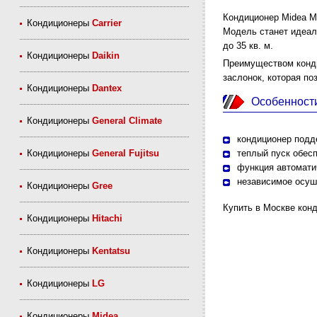
Кондиционер Midea M
Кондиционеры
Carrier
Модель станет идеал
до 35 кв. м.
Кондиционеры
Daikin
Преимуществом конд
заслонок, которая п
Кондиционеры
Dantex
Особенност
Кондиционеры
General Climate
кондиционер подд
Кондиционеры
General Fujitsu
теплый пуск обес
функция автоматич
независимое осуш
Кондиционеры
Gree
Купить в Москве кон
Кондиционеры
Hitachi
Кондиционеры
Kentatsu
Кондиционеры
LG
Кондиционеры
Midea