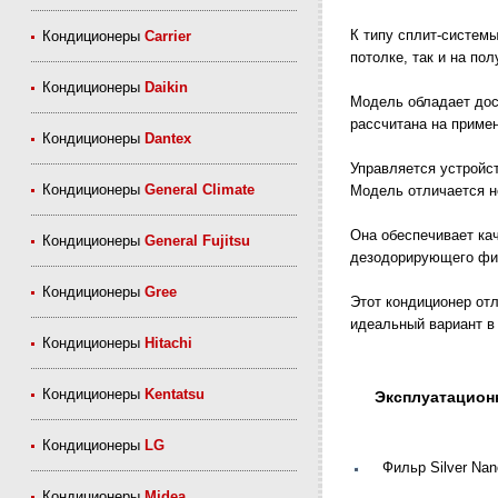
К типу сплит-систем
Кондиционеры
Carrier
потолке, так и на пол
Кондиционеры
Daikin
Модель обладает дос
рассчитана на приме
Кондиционеры
Dantex
Управляется устройс
Кондиционеры
General Climate
Модель отличается 
Она обеспечивает кач
Кондиционеры
General Fujitsu
дезодорирующего фил
Кондиционеры
Gree
Этот кондиционер от
идеальный вариант в
Кондиционеры
Hitachi
Кондиционеры
Kentatsu
Эксплуатацион
Кондиционеры
LG
Фильр Silver Nan
Кондиционеры
Midea