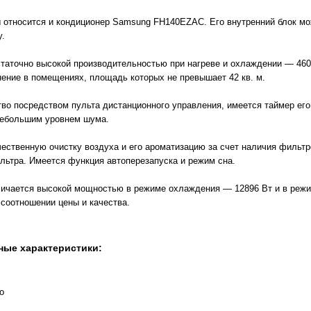
ы относится и кондиционер Samsung FH140EZAC. Его внутренний блок мо
у.
таточно высокой производительностью при нагреве и охлаждении — 4600
нение в помещениях, площадь которых не превышает 42 кв. м.
тво посредством пульта дистанционного управления, имеется таймер ег
небольшим уровнем шума.
ественную очистку воздуха и его ароматизацию за счет наличия фильтр
ьтра. Имеется функция автоперезапуска и режим сна.
личается высокой мощностью в режиме охлаждения — 12896 Вт и в режи
 соотношении цены и качества.
ные характеристики:
o