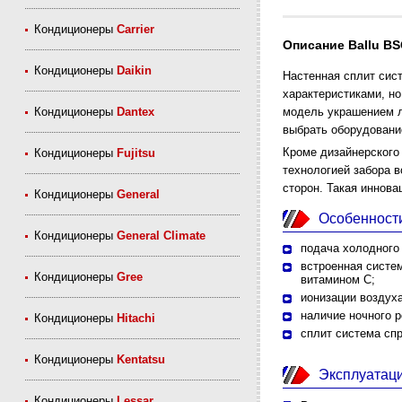
Кондиционеры
Carrier
Описание Ballu B
Кондиционеры
Daikin
Настенная сплит сис
характеристиками, н
Кондиционеры
Dantex
модель украшением л
выбрать оборудование
Кроме дизайнерского
Кондиционеры
Fujitsu
технологией забора во
сторон. Такая иннова
Кондиционеры
General
Особенност
Кондиционеры
General Climate
подача холодного
встроенная систем
Кондиционеры
Gree
витамином С;
ионизации воздуха
наличие ночного 
Кондиционеры
Hitachi
сплит система спр
Кондиционеры
Kentatsu
Эксплуатац
Кондиционеры
Lessar