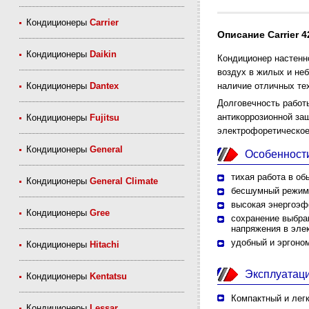
Кондиционеры
Carrier
Описание Carrier
Кондиционеры
Daikin
Кондиционер настенн
воздух в жилых и не
Кондиционеры
Dantex
наличие отличных те
Долговечность рабо
антикоррозионной защ
Кондиционеры
Fujitsu
электрофоретическое
Кондиционеры
General
Особенност
тихая работа в о
Кондиционеры
General Climate
бесшумный режим 
высокая энергоэф
Кондиционеры
Gree
сохранение выбра
напряжения в элек
удобный и эргоно
Кондиционеры
Hitachi
Эксплуатац
Кондиционеры
Kentatsu
Компактный и легк
Кондиционеры
Lessar