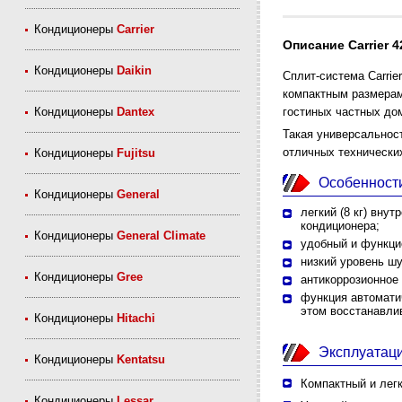
Кондиционеры
Carrier
Описание Carrier
Кондиционеры
Daikin
Сплит-система Carri
компактным размерам
Кондиционеры
Dantex
гостиных частных до
Такая универсально
отличных технических
Кондиционеры
Fujitsu
Особенност
Кондиционеры
General
легкий (8 кг) вн
кондиционера;
Кондиционеры
General Climate
удобный и функци
низкий уровень ш
Кондиционеры
Gree
антикоррозионное 
функция автомати
этом восстанавли
Кондиционеры
Hitachi
Эксплуатац
Кондиционеры
Kentatsu
Компактный и легк
Кондиционеры
Lessar