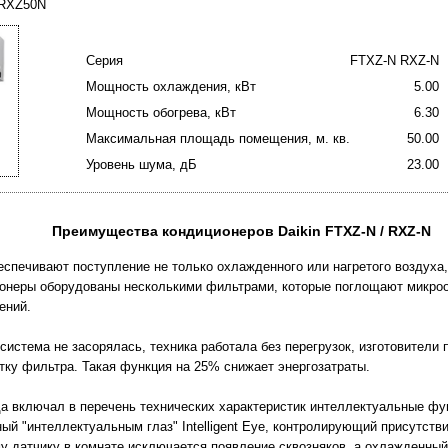
 RXZ50N
Серия
FTXZ-N RXZ-N
Мощность охлаждения, кВт
5.00
Мощность обогрева, кВт
6.30
Максимальная площадь помещения, м. кв.
50.00
Уровень шума, дБ
23.00
Преимущества кондиционеров Daikin FTXZ-N / RXZ-N
еспечивают поступление не только охлажденного или нагретого воздуха,
ионеры оборудованы несколькими фильтрами, которые поглощают микроо
ений.
истема не засорялась, техника работала без перегрузок, изготовители
тку фильтра. Такая функция на 25% снижает энергозатраты.
а включал в перечень технических характеристик интеллектуальные фун
ый "интеллектуальным глаз" Intelligent Eye, контролирующий присутств
у датчику в комнате исключается появление сквозняков, а охлажденный