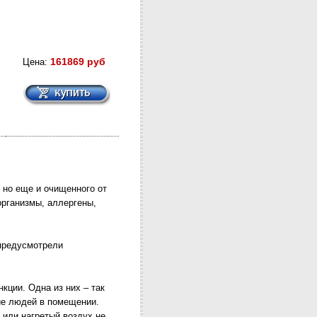
161869 руб
Цена:
 но еще и очищенного от
рганизмы, аллергены,
 предусмотрели
кции. Одна из них – так
ие людей в помещении.
 или нагретый воздух не