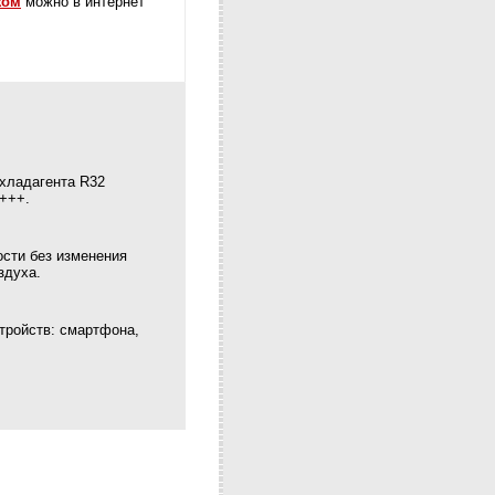
жом
можно в интернет
хладагента R32
+++.
сти без изменения
здуха.
тройств: смартфона,