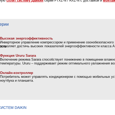
нную
сплит систему Дайкин
серии FTXZ-N / RXZ-N с доставкой и
монта
ерии
Высокая энергоэффективность
Инверторное управление компрессором и применение озонобезопасного 
позволяет достичь высоких показателей энергоэффективности класса A
Функция Ururu Sarara
Включение режима Sarara способствует понижению в помещении влажно
температуры. Ururu – поддерживает режим оптимального увлажнения во
Онлайн-контроллер
Потребитель может управлять кондиционером с помощью мобильных ус
ноутбука и планшета.
ИСТЕМ DAIKIN