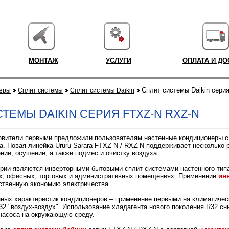
МОНТАЖ
УСЛУГИ
ОПЛАТА И ДО
Cплит системы Daikin серия
еры
Cплит системы
Cплит системы Daikin
ТЕМЫ DAIKIN СЕРИЯ FTXZ-N RXZ-N
товители первыми предложили пользователям настенные кондиционеры 
а. Новая линейка Ururu Sarara FTXZ-N / RXZ-N поддерживает несколько
ние, осушение, а также подмес и очистку воздуха.
ерии являются инверторными бытовыми сплит системами настенного тип
х, офисных, торговых и административных помещениях. Применение
ин
ственную экономию электричества.
нных характеристик кондиционеров – применение первыми на климатиче
32 "воздух-воздух". Использование хладагента нового поколения R32 сн
 насоса на окружающую среду.