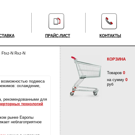
СТАВКА
ПРАЙС-ЛИСТ
КОНТАКТЫ
 Ftxz-N Rxz-N
КОРЗИНА
Товаров
0
на сумму
0
с возможностью подмеса
руб
 режимов: охлаждение,
а, рекомендованными для
верторных технологий
ском рынке Европы
ижает неблагоприятное