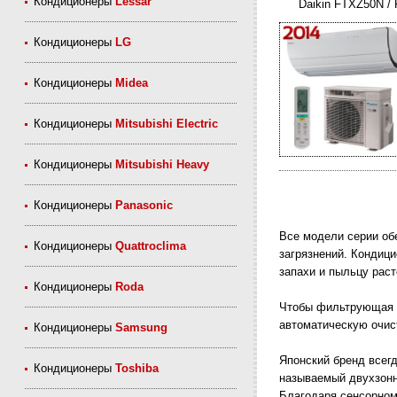
Кондиционеры
Lessar
Daikin FTXZ50N /
Кондиционеры
LG
Кондиционеры
Midea
Кондиционеры
Mitsubishi Electric
Кондиционеры
Mitsubishi Heavy
Кондиционеры
Panasonic
Все модели серии об
Кондиционеры
Quattroclima
загрязнений. Кондиц
запахи и пыльцу раст
Кондиционеры
Roda
Чтобы фильтрующая с
автоматическую очис
Кондиционеры
Samsung
Японский бренд всегд
Кондиционеры
Toshiba
называемый двухзонн
Благодаря сенсорном