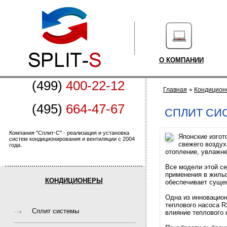
О КОМПАНИИ
(499)
400-22-12
Главная
Кондицион
(495)
664-47-67
CПЛИТ СИС
Компания "Сплит-С" - реализация и установка
Японские изго
систем кондиционирования и вентиляции с 2004
свежего воздух
года.
отопление, увлажне
Все модели этой с
применения в жилы
КОНДИЦИОНЕРЫ
обеспечивает суще
Одна из инновацио
теплового насоса R
Cплит системы
влияние теплового