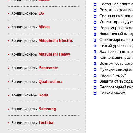
Настенная сплит 
Работа на охлажд
Кондиционеры
LG
Система очистки 
Ионизатор воздух
Кондиционеры
Midea
Равномерное охл
Экологичный хлад
Оптимизированный
Кондиционеры
Mitsubishi Electric
Низкий уровень з
Жалюзи с память
Кондиционеры
Mitsubishi Heavy
Компенсация разн
Возможность авто
Кондиционеры
Panasonic
Функция самодиаг
Режим "Турбо"
Защита от выхода 
Кондиционеры
Quattroclima
Беспроводный пул
Ночной режим
Кондиционеры
Roda
Кондиционеры
Samsung
Кондиционеры
Toshiba