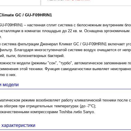
Climate GC / GU-F09HRIN1
/ GU-F09HRIN1 – настенная сплит система с белоснежным внутренним бл
нсталляции в комнатах площадью до 22 кв. м. Оснащена эргономичным 
е.
 система фильтрации Дженерал Климат GC / GU-F09HRIN1 включает уг
фильтр. Благодаря многоступенчатой системе воздух очищается от непр
ий, пыли, болезнетворных бактерий.
ожности модели (режимы "сон", "турбо", автоматическое запоминание п
именения этой техники. Функция самодиагностики выявляет неисправно
лю о них.
и модели
матическом режиме возобновляет работу климатической техники после с
а обогрев при отрицательных температурах (до -7°С);
окачественными компрессорами Toshiba либо Sanyo.
 характеристики