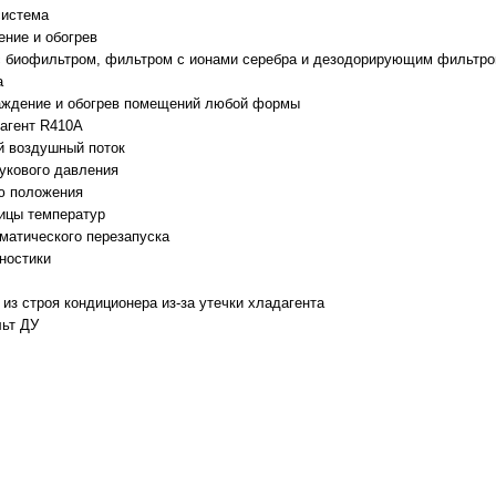
система
ение и обогрев
с биофильтром, фильтром с ионами серебра и дезодорирующим фильтр
а
аждение и обогрев помещений любой формы
агент R410A
 воздушный поток
вукового давления
ю положения
ицы температур
матического перезапуска
ностики
из строя кондиционера из-за утечки хладагента
ьт ДУ