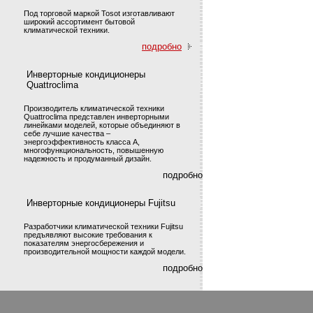
Под торговой маркой Tosot изготавливают
широкий ассортимент бытовой
климатической техники.
подробно
Инверторные кондиционеры
Quattroclima
Производитель климатической техники
Quattroclima представлен инверторными
линейками моделей, которые объединяют в
себе лучшие качества –
энергоэффективность класса А,
многофункциональность, повышенную
надежность и продуманный дизайн.
подробно
Инверторные кондиционеры Fujitsu
Разработчики климатической техники Fujitsu
предъявляют высокие требования к
показателям энергосбережения и
производительной мощности каждой модели.
подробно