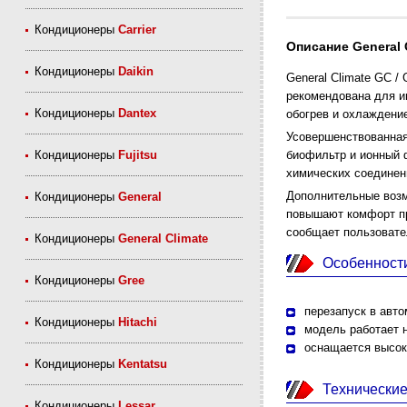
Кондиционеры
Carrier
Описание General 
Кондиционеры
Daikin
General Climate GC 
рекомендована для и
Кондиционеры
Dantex
обогрев и охлаждени
Усовершенствованная
биофильтр и ионный 
Кондиционеры
Fujitsu
химических соединен
Дополнительные возм
Кондиционеры
General
повышают комфорт пр
сообщает пользовате
Кондиционеры
General Climate
Особенност
Кондиционеры
Gree
перезапуск в авто
Кондиционеры
Hitachi
модель работает н
оснащается высок
Кондиционеры
Kentatsu
Технические
Кондиционеры
Lessar