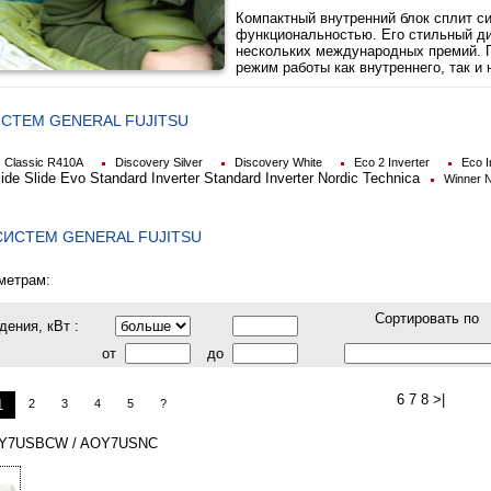
Компактный внутренний блок сплит си
функциональностью. Его стильный ди
нескольких международных премий. 
режим работы как внутреннего, так и 
СТЕМ GENERAL FUJITSU
Classic R410A
Discovery Silver
Discovery White
Eco 2 Inverter
Eco I
lide
Slide Evo
Standard Inverter
Standard Inverter Nordic
Technica
Winner N
ИСТЕМ GENERAL FUJITSU
метрам:
Сортировать по
ения, кВт :
от
до
6 7 8
>|
1
2
3
4
5
?
 ASY7USBCW / AOY7USNC