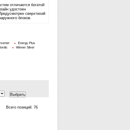
стем отличается богатой
зайн удостоен
Предусмотрен сверхтихий
наружного блоков.
nverter
Energy Plus
ordic
Winner Silver
Всего позиций:
76