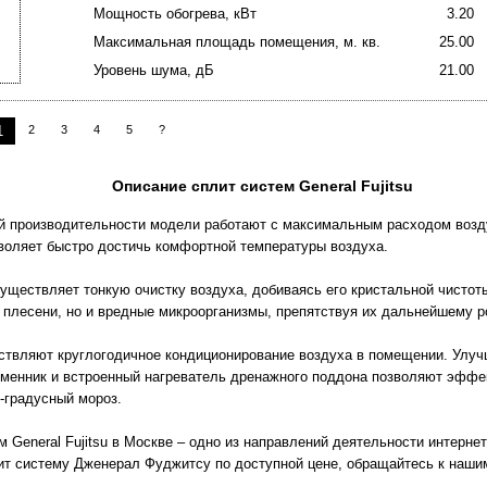
Мощность обогрева, кВт
3.20
Максимальная площадь помещения, м. кв.
25.00
Уровень шума, дБ
21.00
1
2
3
4
5
?
Описание сплит систем General Fujitsu
 производительности модели работают с максимальным расходом возд
зволяет быстро достичь комфортной температуры воздуха.
уществляет тонкую очистку воздуха, добиваясь его кристальной чистоты
ы плесени, но и вредные микроорганизмы, препятствуя их дальнейшему р
твляют круглогодичное кондиционирование воздуха в помещении. Улуч
менник и встроенный нагреватель дренажного поддона позволяют эффе
-градусный мороз.
 General Fujitsu в Москве – одно из направлений деятельности интерне
лит систему Дженерал Фуджитсу по доступной цене, обращайтесь к наши