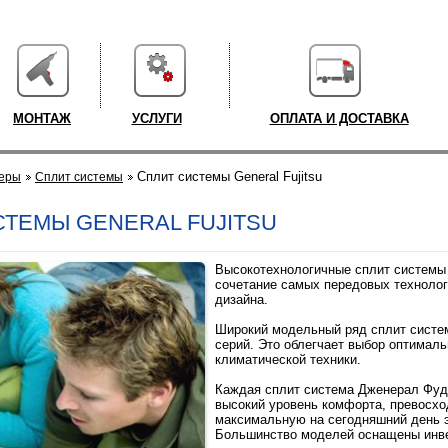
МОНТАЖ
УСЛУГИ
ОПЛАТА И ДОСТАВКА
Cплит системы General Fujitsu
еры
Cплит системы
СТЕМЫ GENERAL FUJITSU
Высокотехнологичные сплит системы G
сочетание самых передовых технолог
дизайна.
Широкий модельный ряд сплит систем
серий. Это облегчает выбор оптималь
климатической техники.
Каждая сплит система Дженерал Фуд
высокий уровень комфорта, превосхо
максимальную на сегодняшний день 
Большинство моделей оснащены инве