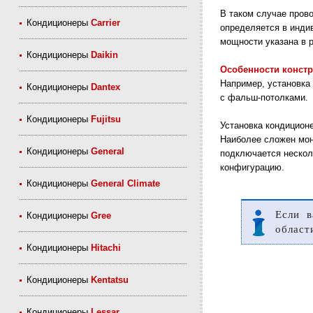
В таком случае пров
Кондиционеры
Carrier
определяется в инди
мощности указана в 
Кондиционеры
Daikin
Особенности констр
Например, установка
Кондиционеры
Dantex
с фальш-потолками.
Кондиционеры
Fujitsu
Установка кондицион
Наиболее сложен мо
Кондиционеры
General
подключается нескол
конфигурацию.
Кондиционеры
General Climate
Если в
Кондиционеры
Gree
област
Кондиционеры
Hitachi
Кондиционеры
Kentatsu
Кондиционеры
Lessar