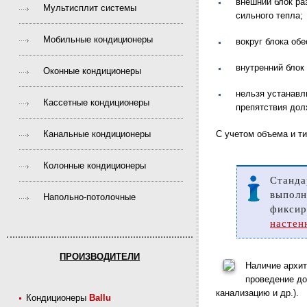
внешний блок ра
Мультисплит системы
сильного тепла;
Мобильные кондиционеры
вокруг блока об
внутренний блок
Оконные кондиционеры
нельзя устанавл
Кассетные кондиционеры
препятствия дол
Канальные кондиционеры
С учетом объема и т
Колонные кондиционеры
Станд
выпол
Напольно-потолочные
фикси
настен
ПРОИЗВОДИТЕЛИ
Наличие архит
проведение до
канализацию и др.).
Кондиционеры
Ballu