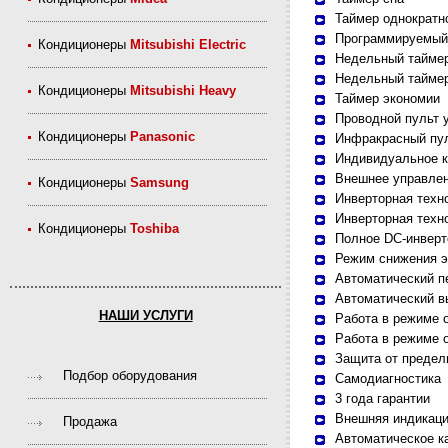
Таймер однократн
Программируемый
Кондиционеры
Mitsubishi Electric
Недельный тайме
Недельный тайме
Кондиционеры
Mitsubishi Heavy
Таймер экономии
Проводной пульт 
Кондиционеры
Panasonic
Инфракрасный пул
Индивидуальное к
Внешнее управле
Кондиционеры
Samsung
Инверторная техн
Инверторная техн
Кондиционеры
Toshiba
Полное DC-инверт
Режим снижения э
Автоматический п
Автоматический в
НАШИ УСЛУГИ
Работа в режиме 
Работа в режиме о
Защита от предел
Подбор оборудования
Самодиагностика
3 года гарантии
Внешняя индикаци
Продажа
Автоматическое к