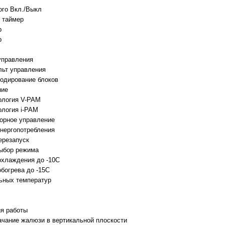
ого Вкл./Выкл
 таймер
р
р
управления
ьт управления
одирование блоков
ние
ология V-PAM
ология i-PAM
орное управление
нергопотребления
ерезапуск
ыбор режима
охлаждения до -10C
богрева до -15C
ьных температур
я работы
ачание жалюзи в вертикальной плоскости