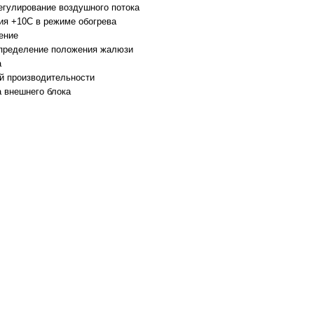
егулирование воздушного потока
я +10C в режиме обогрева
ение
пределение положения жалюзи
а
й производительности
 внешнего блока