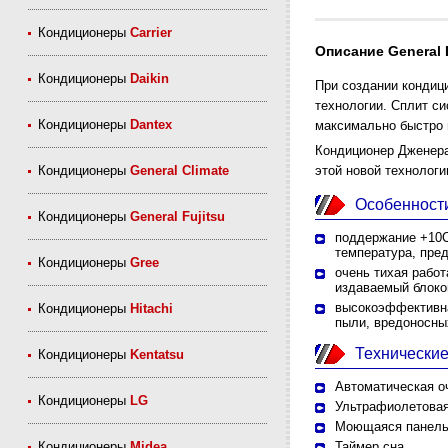
Кондиционеры
Carrier
Описание General
Кондиционеры
Daikin
При создании кондиц
технологии. Сплит с
Кондиционеры
Dantex
максимально быстро 
Кондиционер Дженер
этой новой технологи
Кондиционеры
General Climate
Особенност
Кондиционеры
General Fujitsu
поддержание +10С
температура, пре
Кондиционеры
Gree
очень тихая работ
издаваемый блоком
высокоэффективна
Кондиционеры
Hitachi
пыли, вредоносных
Технические
Кондиционеры
Kentatsu
Автоматическая о
Кондиционеры
LG
Ультрафиолетова
Моющаяся панел
Таймер сна
Кондиционеры
Midea