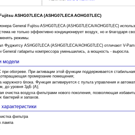
 Fujitsu ASHG07LECA (ASHG07LECA AOHG07LEC)
ионера General Fujitsu ASHG07LECA (ASHG07LECA/AOHG07LEC) использ
истема не только эффективно кондиционирует воздух, но и благодаря св
менять режимы.
ал Фуджитсу ASHG07LECA (ASHG07LECA/AOHG07LEC) отличают V-Pam 
и General габариты компрессора уменьшились, а мощность - выросла.
и модели
 при обогреве. При активации этой функции поддерживается стабильна
дотвращающая промерзание помещения;
а наружного блока. Функция активируется с пульта управления и автома
, до уровня 3дБ (А);
я очистка воздуха фильтрами нового поколения, позволяющая избавить
 бактерий и запахов.
 характеристики
чистка фильтра
я лампа
ь